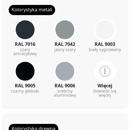
Kolorystyka metali
RAL 7016
RAL 7042
RAL 9003
szary
jasny szary
biały sygnowany
antracytowy
RAL 9005
RAL 9006
Więcej
czarny głeboki
srebrny
Dowiedz się
aluminiowy
więcej
Kolorystyka drewna