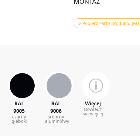
MONTAŻ
↓ Pobierz kartę produktu (MT
RAL
RAL
Więcej
Dowiedz
9005
9006
się więcej
czarny
srebrny
głeboki
aluminiowy