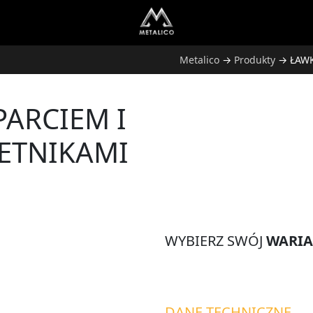
Metalico
→
Produkty
→
ŁAW
PARCIEM I
ETNIKAMI
WYBIERZ SWÓJ
WARI
DANE TECHNICZNE