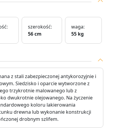
ść:
szerokość:
waga:
56 cm
55 kg
na z stali zabezpieczonej antykorozyjnie i
owym. Siedzisko i oparcie wytworzone z
wego trzykrotnie malowanego lub z
ko dwukrotnie olejowanego. Na życzenie
andardowego koloru lakierowania
unku drewna lub wykonanie konstrukcji
ończonej drobnym szlifem.