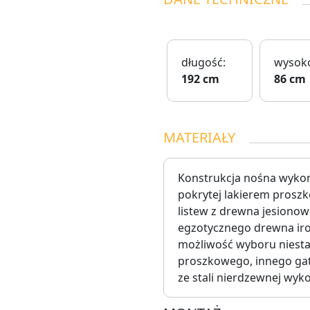
długość:
wysoko
192 cm
86 cm
MATERIAŁY
Konstrukcja nośna wykona
pokrytej lakierem proszk
listew z drewna jesiono
egzotycznego drewna iro
możliwość wyboru niest
proszkowego, innego gat
ze stali nierdzewnej wyk