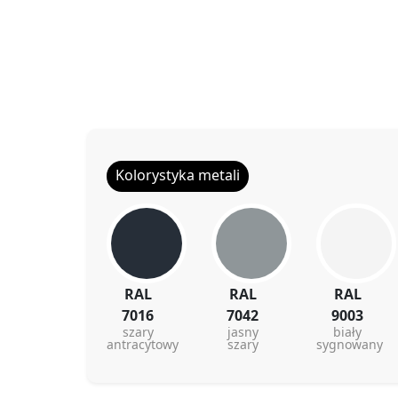
Kolorystyka metali
RAL
RAL
RAL
7016
7042
9003
szary
jasny
biały
antracytowy
szary
sygnowany