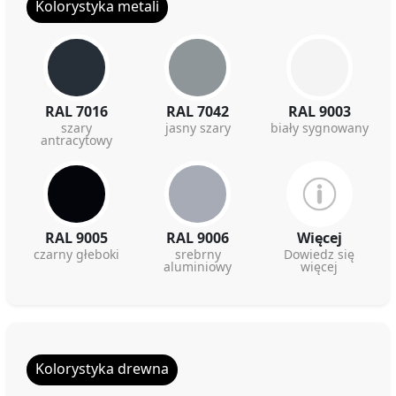
Kolorystyka metali
RAL 7016
RAL 7042
RAL 9003
szary
jasny szary
biały sygnowany
antracytowy
RAL 9005
RAL 9006
Więcej
czarny głeboki
srebrny
Dowiedz się
aluminiowy
więcej
Kolorystyka drewna