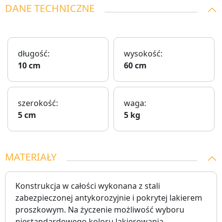
DANE TECHNICZNE
długość:
wysokość:
10 cm
60 cm
szerokość:
waga:
5 cm
5 kg
MATERIAŁY
Konstrukcja w całości wykonana z stali
zabezpieczonej antykorozyjnie i pokrytej lakierem
proszkowym. Na życzenie możliwość wyboru
niestandardowego koloru lakierowania