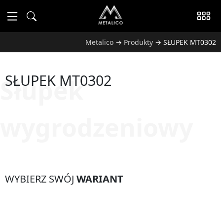
Metalico
→
Produkty
→
SŁUPEK MT0302
SŁUPEK MT0302
Słupek
wygrodzeniowy
WYBIERZ SWÓJ
WARIANT