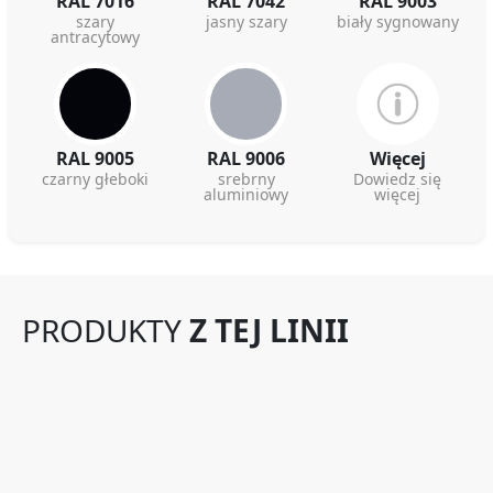
RAL 7016
RAL 7042
RAL 9003
szary
jasny szary
biały sygnowany
antracytowy
RAL 9005
RAL 9006
Więcej
czarny głeboki
srebrny
Dowiedz się
aluminiowy
więcej
PRODUKTY
Z TEJ LINII