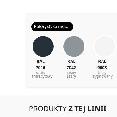
Kolorystyka metali
RAL
RAL
RAL
7016
7042
9003
szary
jasny
biały
antracytowy
szary
sygnowany
PRODUKTY
Z TEJ LINII