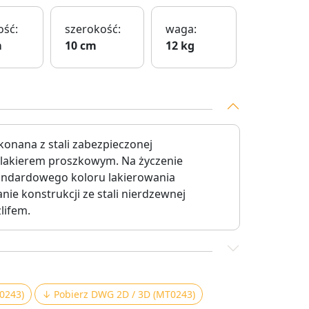
ść:
szerokość:
waga:
m
10 cm
12 kg
konana z stali zabezpieczonej
j lakierem proszkowym. Na życzenie
andardowego koloru lakierowania
e konstrukcji ze stali nierdzewnej
lifem.
0243)
↓ Pobierz DWG 2D / 3D (MT0243)