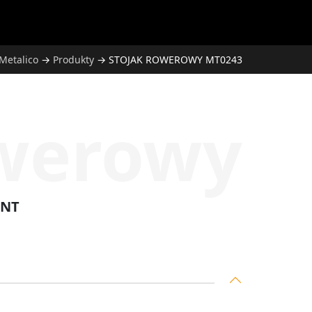
Metalico
→
Produkty
→
STOJAK ROWEROWY MT0243
owerowy
ANT