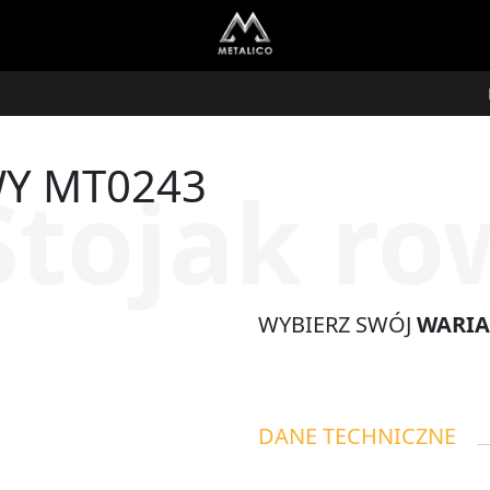
Y MT0243
Stojak r
WYBIERZ SWÓJ
WARI
DANE TECHNICZNE