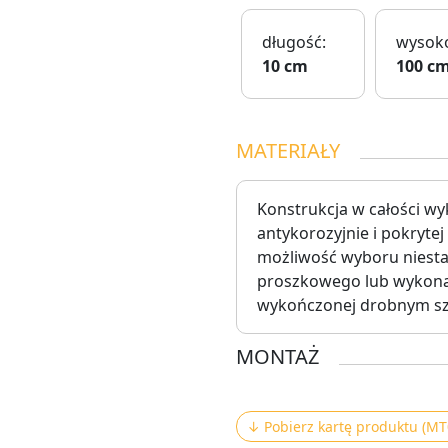
długość:
wysoko
10 cm
100 c
MATERIAŁY
Konstrukcja w całości wy
antykorozyjnie i pokryte
możliwość wyboru niest
proszkowego lub wykonani
wykończonej drobnym sz
MONTAŻ
↓ Pobierz kartę produktu (MT