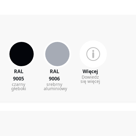
RAL
RAL
Więcej
Dowiedz
9005
9006
się więcej
czarny
srebrny
głeboki
aluminiowy