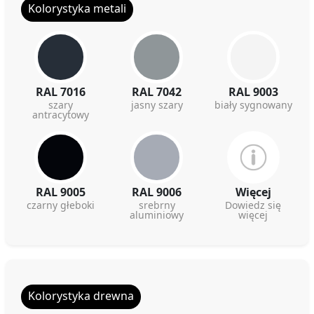
Kolorystyka metali
RAL 7016
RAL 7042
RAL 9003
szary
jasny szary
biały sygnowany
antracytowy
RAL 9005
RAL 9006
Więcej
czarny głeboki
srebrny
Dowiedz się
aluminiowy
więcej
Kolorystyka drewna