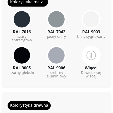
Kolorystyka metali
RAL 7016
RAL 7042
RAL 9003
szary
jasny szary
biały sygnowany
antracytowy
RAL 9005
RAL 9006
Więcej
czarny głeboki
srebrny
Dowiedz się
aluminiowy
więcej
Kolorystyka drewna