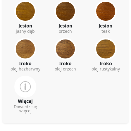
Jesion
Jesion
Jesion
jasny dąb
orzech
teak
Iroko
Iroko
Iroko
olej bezbarwny
olej orzech
olej rustykalny
Więcej
Dowiedz się
więcej