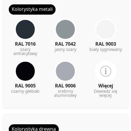
Kolorystyka metali
RAL 7016
RAL 7042
RAL 9003
szary
jasny szary
biały sygnowany
antracytowy
RAL 9005
RAL 9006
Więcej
czarny głeboki
srebrny
Dowiedz się
aluminiowy
więcej
Kolorystyka drewna