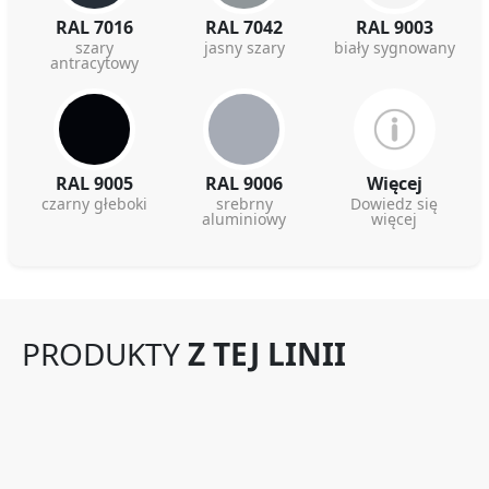
RAL 7016
RAL 7042
RAL 9003
szary
jasny szary
biały sygnowany
antracytowy
RAL 9005
RAL 9006
Więcej
czarny głeboki
srebrny
Dowiedz się
aluminiowy
więcej
PRODUKTY
Z TEJ LINII