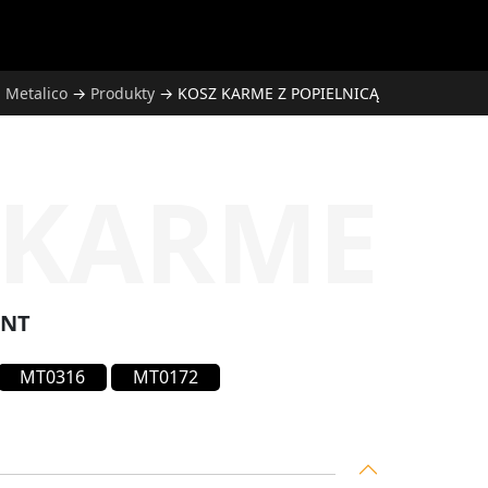
Metalico
→
Produkty
→
KOSZ KARME Z POPIELNICĄ
KARME
ANT
MT0316
MT0172