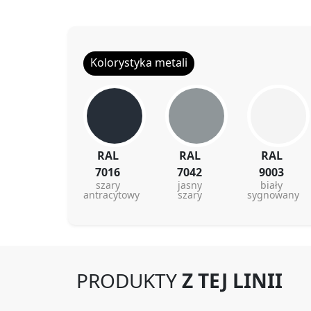
Kolorystyka metali
RAL
RAL
RAL
7016
7042
9003
szary
jasny
biały
antracytowy
szary
sygnowany
PRODUKTY
Z TEJ LINII