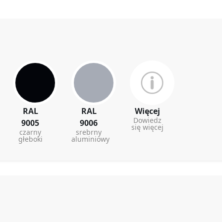
RAL
RAL
Więcej
Dowiedz
9005
9006
się więcej
czarny
srebrny
głeboki
aluminiowy