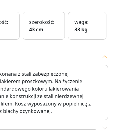
ść:
szerokość:
waga:
43 cm
33 kg
konana z stali zabezpieczonej
j lakierem proszkowym. Na życzenie
andardowego koloru lakierowania
e konstrukcji ze stali nierdzewnej
ifem. Kosz wyposażony w popielnicę z
 z blachy ocynkowanej.