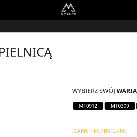
PIELNICĄ
WYBIERZ SWÓJ
WARI
MT0912
MT0309
DANE TECHNICZNE