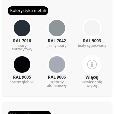
Kolorystyka metali
RAL 7016
RAL 7042
RAL 9003
szary
jasny szary
biały sygnowany
antracytowy
RAL 9005
RAL 9006
Więcej
czarny głeboki
srebrny
Dowiedz się
aluminiowy
więcej