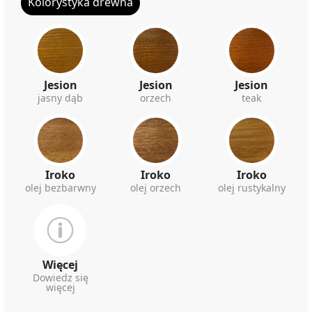
Kolorystyka drewna
Jesion
Jesion
Jesion
jasny dąb
orzech
teak
Iroko
Iroko
Iroko
olej bezbarwny
olej orzech
olej rustykalny
Więcej
Dowiedz się
więcej