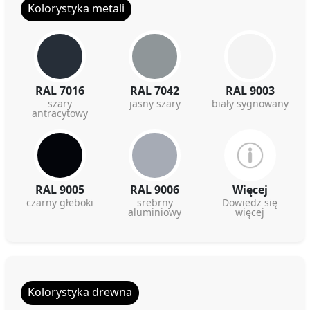
Kolorystyka metali
RAL 7016
RAL 7042
RAL 9003
szary
jasny szary
biały sygnowany
antracytowy
RAL 9005
RAL 9006
Więcej
czarny głeboki
srebrny
Dowiedz się
aluminiowy
więcej
Kolorystyka drewna