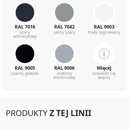
RAL 7016
RAL 7042
RAL 9003
szary
jasny szary
biały sygnowany
antracytowy
RAL 9005
RAL 9006
Więcej
czarny głeboki
srebrny
Dowiedz się
aluminiowy
więcej
PRODUKTY
Z TEJ LINII