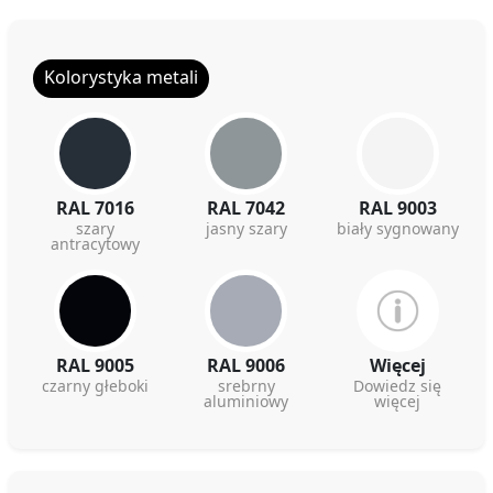
Kolorystyka metali
RAL 7016
RAL 7042
RAL 9003
szary
jasny szary
biały sygnowany
antracytowy
RAL 9005
RAL 9006
Więcej
czarny głeboki
srebrny
Dowiedz się
aluminiowy
więcej