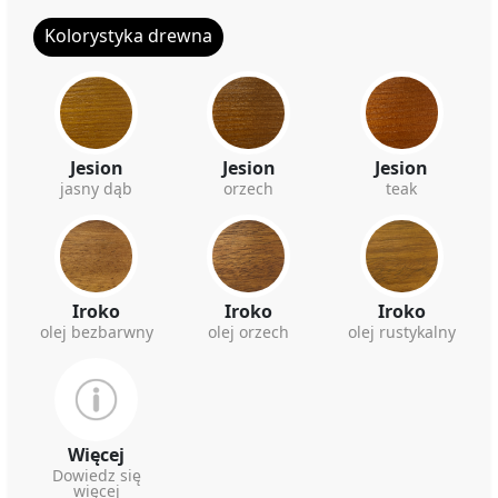
Kolorystyka drewna
Jesion
Jesion
Jesion
jasny dąb
orzech
teak
Iroko
Iroko
Iroko
olej bezbarwny
olej orzech
olej rustykalny
Więcej
Dowiedz się
więcej