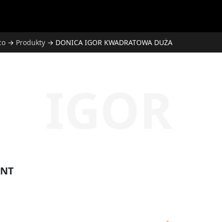
co
→
Produkty
→
DONICA IGOR KWADRATOWA DUŻA
IGOR
ANT