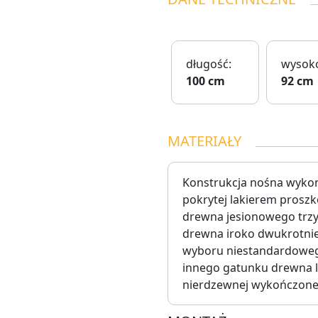
długość:
wysoko
100 cm
92 cm
MATERIAŁY
Konstrukcja nośna wykona
pokrytej lakierem prosz
drewna jesionowego trz
drewna iroko dwukrotnie
wyboru niestandardoweg
innego gatunku drewna lu
nierdzewnej wykończonej