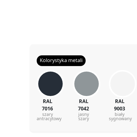
Kolorystyka metali
RAL
RAL
RAL
7016
7042
9003
szary
jasny
biały
antracytowy
szary
sygnowany