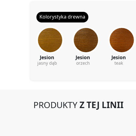
Kolorystyka drewna
Jesion
Jesion
Jesion
jasny dąb
orzech
teak
PRODUKTY
Z TEJ LINII