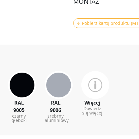
MONTAŻ
↓ Pobierz kartę produktu (MT
RAL
RAL
Więcej
Dowiedz
9005
9006
się więcej
czarny
srebrny
głeboki
aluminiowy