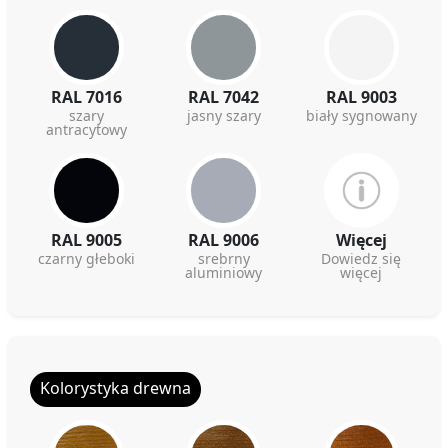
RAL 7016
RAL 7042
RAL 9003
szary
jasny szary
biały sygnowany
antracytowy
RAL 9005
RAL 9006
Więcej
czarny głeboki
srebrny
Dowiedz się
aluminiowy
więcej
Kolorystyka drewna