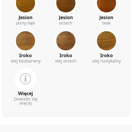
Jesion
Jesion
Jesion
jasny dąb
orzech
teak
Iroko
Iroko
Iroko
olej bezbarwny
olej orzech
olej rustykalny
Więcej
Dowiedz się
więcej