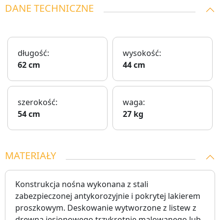
DANE TECHNICZNE
długość:
wysokość:
62 cm
44 cm
szerokość:
waga:
54 cm
27 kg
MATERIAŁY
Konstrukcja nośna wykonana z stali
zabezpieczonej antykorozyjnie i pokrytej lakierem
proszkowym. Deskowanie wytworzone z listew z
drewna jesionowego trzykrotnie malowanego lub