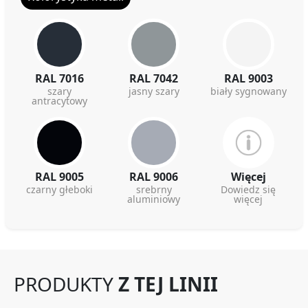
RAL 7016
RAL 7042
RAL 9003
szary
jasny szary
biały sygnowany
antracytowy
RAL 9005
RAL 9006
Więcej
czarny głeboki
srebrny
Dowiedz się
aluminiowy
więcej
PRODUKTY
Z TEJ LINII