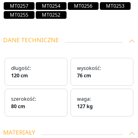
MT0257
MT0254
MT0256
MT0253
MT0255
MT0252
DANE TECHNICZNE
długość:
wysokość:
120 cm
76 cm
szerokość:
waga:
80 cm
127 kg
MATERIAŁY